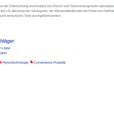
uf die Untersuchung und Analyse von Fleisch und Fleischerzeugnissen spezialisier
wie z.B. Messung des Säuregrads, der Wasseraktivität oder der Farbe und Farbha
uch sensorische Tests durchgeführt werden.
Labor
chläger
n-Lippe
ogies
Fleischtechnologie
,
Convenience-Produkte
r