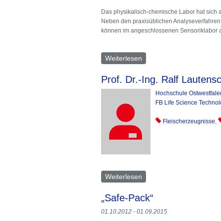
Das physikalisch-chemische Labor hat sich a
Neben den praxisüblichen Analyseverfahren 
können im angeschlossenen Sensoriklabor a
Weiterlesen
über Fleischtechnologie 
Prof. Dr.-Ing. Ralf Lautens
Hochschule Ostwestfale
FB Life Science Technol
Fleischerzeugnisse
,
Weiterlesen
über Ralf Lautenschläge
„Safe-Pack“
01.10.2012 - 01.09.2015