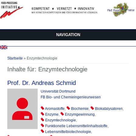
Direkt zum Inhalt
NAVIGATION
Sie sind hier
Startseite
» Enzymtechnologie
Inhalte für: Enzymtechnologie
Prof. Dr. Andreas Schmid
Universität Dortmund
FB Bio- und Chemieingenieurwesen
Aromastoffe
,
Biochemie
,
Biokatalysatoren
,
Enzyme
,
Enzymgewinnung
,
Enzymtechnologie
,
Funktionelle Lebensmittelinhaltsstoffe
,
Lebensmittelbiotechnologie
,