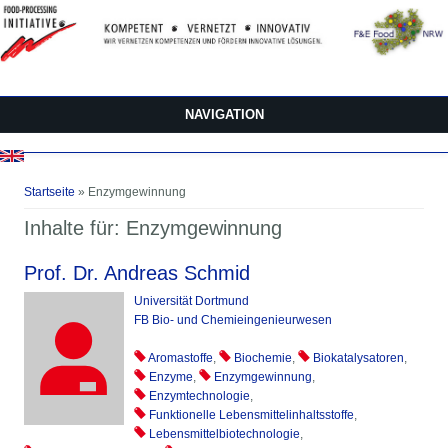
Direkt zum Inhalt
NAVIGATION
Sie sind hier
Startseite
» Enzymgewinnung
Inhalte für: Enzymgewinnung
Prof. Dr. Andreas Schmid
Universität Dortmund
FB Bio- und Chemieingenieurwesen
Aromastoffe
,
Biochemie
,
Biokatalysatoren
,
Enzyme
,
Enzymgewinnung
,
Enzymtechnologie
,
Funktionelle Lebensmittelinhaltsstoffe
,
Lebensmittelbiotechnologie
,