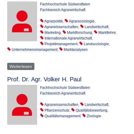
Fachhochschule Südwestfalen
Fachbereich Agrarwirtschaft
Agrarpolitik
,
Agrarsoziologie
,
Agrarwissenschaften
,
Landwirtschaft
,
Marketing
,
Marktforschung
,
Marktlehre
,
Internationale Agrarwirtschaft
,
Projektmanagement
,
Landsoziologie
,
Unternehmensmanagement
,
Marktanalysen
Weiterlesen
über Wolf Lorleberg
Prof. Dr. Agr. Volker H. Paul
Fachhochschule Südwestfalen
Fachbereich Agrarwirtschaft
Agrarwissenschaften
,
Landwirtschaft
,
Pflanzenschutz
,
Qualitätsbewertung
,
Qualitätsmanagement
,
Zoologie