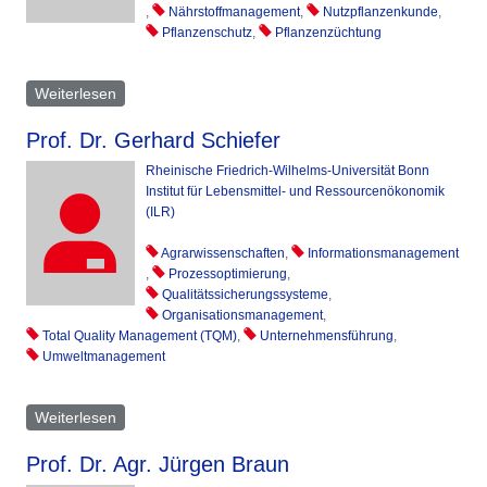
,
Nährstoffmanagement
,
Nutzpflanzenkunde
,
Pflanzenschutz
,
Pflanzenzüchtung
Weiterlesen
über Bernhard Carl Schäfer
Prof. Dr. Gerhard Schiefer
Rheinische Friedrich-Wilhelms-Universität Bonn
Institut für Lebensmittel- und Ressourcenökonomik
(ILR)
Agrarwissenschaften
,
Informationsmanagement
,
Prozessoptimierung
,
Qualitätssicherungssysteme
,
Organisationsmanagement
,
Total Quality Management (TQM)
,
Unternehmensführung
,
Umweltmanagement
Weiterlesen
über Gerhard Schiefer
Prof. Dr. Agr. Jürgen Braun