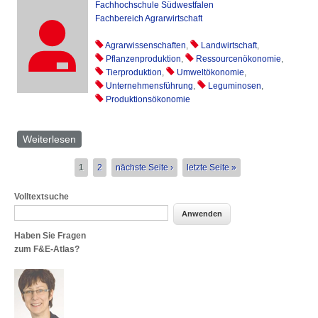
Fachhochschule Südwestfalen
Fachbereich Agrarwirtschaft
Agrarwissenschaften
,
Landwirtschaft
,
Pflanzenproduktion
,
Ressourcenökonomie
,
Tierproduktion
,
Umweltökonomie
,
Unternehmensführung
,
Leguminosen
,
Produktionsökonomie
Weiterlesen
über Jürgen Braun
Seiten
1
2
nächste Seite ›
letzte Seite »
Volltextsuche
Haben Sie Fragen
zum F&E-Atlas?