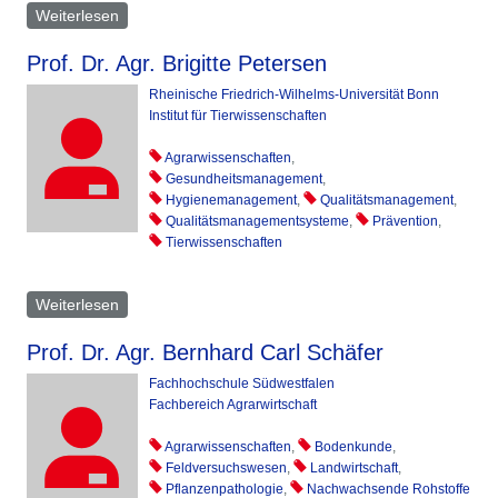
Weiterlesen
über Volker H. Paul
Prof. Dr. Agr. Brigitte Petersen
Rheinische Friedrich-Wilhelms-Universität Bonn
Institut für Tierwissenschaften
Agrarwissenschaften
,
Gesundheitsmanagement
,
Hygienemanagement
,
Qualitätsmanagement
,
Qualitätsmanagementsysteme
,
Prävention
,
Tierwissenschaften
Weiterlesen
über Brigitte Petersen
Prof. Dr. Agr. Bernhard Carl Schäfer
Fachhochschule Südwestfalen
Fachbereich Agrarwirtschaft
Agrarwissenschaften
,
Bodenkunde
,
Feldversuchswesen
,
Landwirtschaft
,
Pflanzenpathologie
,
Nachwachsende Rohstoffe