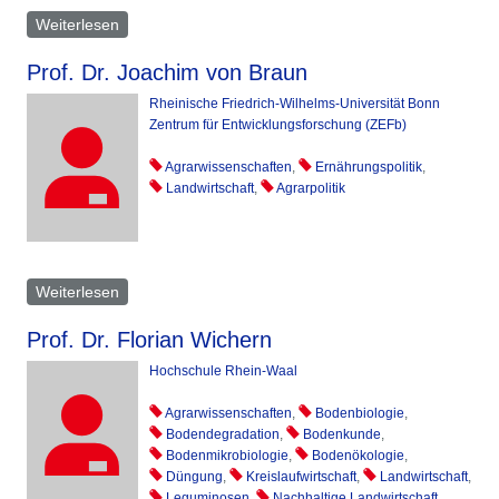
Weiterlesen
über Ulrich Köpke
Prof. Dr. Joachim von Braun
Rheinische Friedrich-Wilhelms-Universität Bonn
Zentrum für Entwicklungsforschung (ZEFb)
Agrarwissenschaften
,
Ernährungspolitik
,
Landwirtschaft
,
Agrarpolitik
Weiterlesen
über Joachim von Braun
Prof. Dr. Florian Wichern
Hochschule Rhein-Waal
Agrarwissenschaften
,
Bodenbiologie
,
Bodendegradation
,
Bodenkunde
,
Bodenmikrobiologie
,
Bodenökologie
,
Düngung
,
Kreislaufwirtschaft
,
Landwirtschaft
,
Leguminosen
,
Nachhaltige Landwirtschaft
,