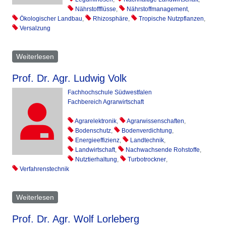
Nährstoffflüsse
,
Nährstoffmanagement
,
Ökologischer Landbau
,
Rhizosphäre
,
Tropische Nutzpflanzen
,
Versalzung
Weiterlesen
über Florian Wichern
Prof. Dr. Agr. Ludwig Volk
Fachhochschule Südwestfalen
Fachbereich Agrarwirtschaft
Agrarelektronik
,
Agrarwissenschaften
,
Bodenschutz
,
Bodenverdichtung
,
Energieeffizienz
,
Landtechnik
,
Landwirtschaft
,
Nachwachsende Rohstoffe
,
Nutztierhaltung
,
Turbotrockner
,
Verfahrenstechnik
Weiterlesen
über Ludwig Volk
Prof. Dr. Agr. Wolf Lorleberg