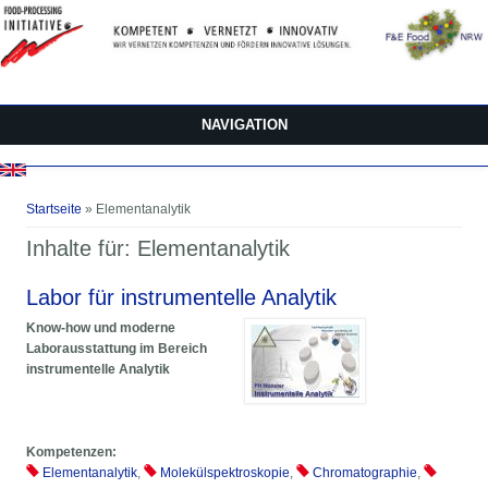
Direkt zum Inhalt
NAVIGATION
Sie sind hier
Startseite
» Elementanalytik
Inhalte für: Elementanalytik
Labor für instrumentelle Analytik
Know-how und moderne
Laborausstattung im Bereich
instrumentelle Analytik
Kompetenzen:
Elementanalytik
,
Molekülspektroskopie
,
Chromatographie
,