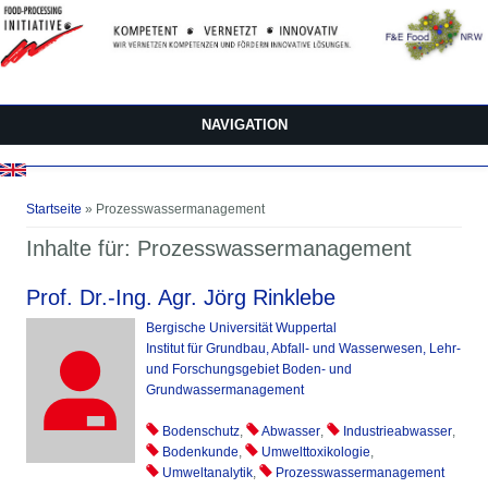
Direkt zum Inhalt
NAVIGATION
Sie sind hier
Startseite
» Prozesswassermanagement
Inhalte für: Prozesswassermanagement
Prof. Dr.-Ing. Agr. Jörg Rinklebe
Bergische Universität Wuppertal
Institut für Grundbau, Abfall- und Wasserwesen, Lehr-
und Forschungsgebiet Boden- und
Grundwassermanagement
Bodenschutz
,
Abwasser
,
Industrieabwasser
,
Bodenkunde
,
Umwelttoxikologie
,
Umweltanalytik
,
Prozesswassermanagement