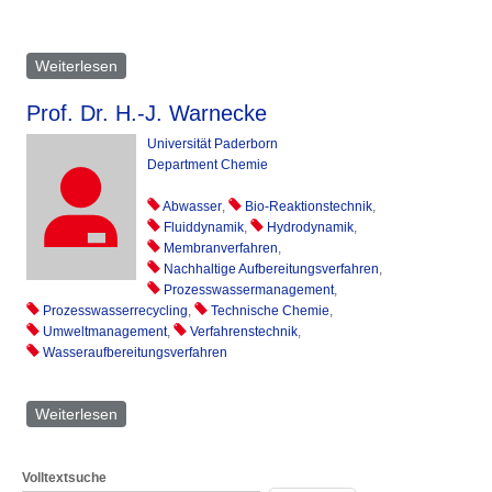
Weiterlesen
über Jörg Rinklebe
Prof. Dr. H.-J. Warnecke
Universität Paderborn
Department Chemie
Abwasser
,
Bio-Reaktionstechnik
,
Fluiddynamik
,
Hydrodynamik
,
Membranverfahren
,
Nachhaltige Aufbereitungsverfahren
,
Prozesswassermanagement
,
Prozesswasserrecycling
,
Technische Chemie
,
Umweltmanagement
,
Verfahrenstechnik
,
Wasseraufbereitungsverfahren
Weiterlesen
über H.-J. Warnecke
Volltextsuche